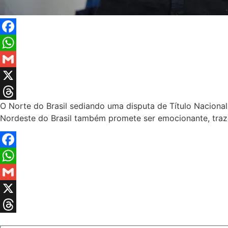
Facebook
WhatsApp
Gmail
X
O Norte do Brasil sediando uma disputa de Título Naciona
Threads
Nordeste do Brasil também promete ser emocionante, traz
Facebook
WhatsApp
Gmail
X
Threads