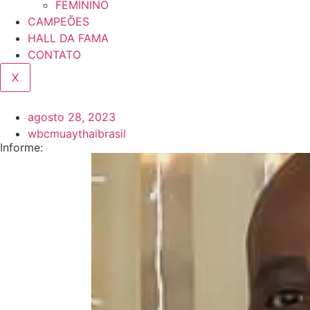
FEMININO
CAMPEÕES
HALL DA FAMA
CONTATO
X
agosto 28, 2023
wbcmuaythaibrasil
Informe: