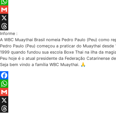
Facebook
WhatsApp
Gmail
X
Informe :
Threads
A WBC Muaythai Brasil nomeia Pedro Paulo (Peu) como rep
Pedro Paulo (Peu) começou a praticar do Muaythai desde 
1999 quando fundou sua escola Boxe Thai na ilha da magia
Peu hoje é o atual presidente da Federação Catarinense de
Seja bem vindo a família WBC Muaythai. 🙏
Facebook
WhatsApp
Gmail
X