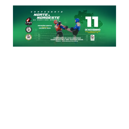
ANTERIOR
RoseMary Amorim é coroada nova campeã mundial de Muay Thai do WBC